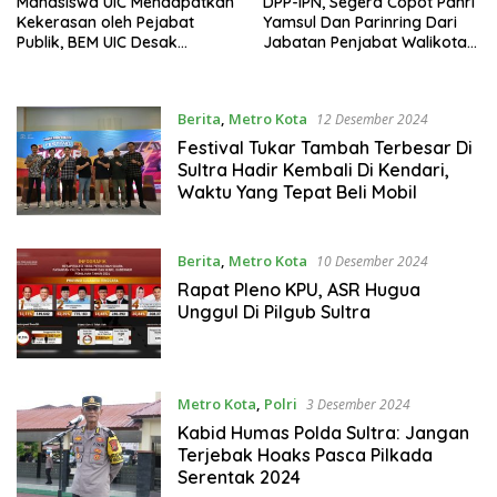
Mahasiswa UIC Mendapatkan
DPP-IPN, Segera Copot Pahri
Kekerasan oleh Pejabat
Yamsul Dan Parinring Dari
Publik, BEM UIC Desak
Jabatan Penjabat Walikota
Kemendagri Copot PJ Bupati
Kendari Dan Penjabat Bupati
Busel
Muna Barat.
Berita
,
Metro Kota
12 Desember 2024
Festival Tukar Tambah Terbesar Di
Sultra Hadir Kembali Di Kendari,
Waktu Yang Tepat Beli Mobil
Berita
,
Metro Kota
10 Desember 2024
Rapat Pleno KPU, ASR Hugua
Unggul Di Pilgub Sultra
Metro Kota
,
Polri
3 Desember 2024
Kabid Humas Polda Sultra: Jangan
Terjebak Hoaks Pasca Pilkada
Serentak 2024