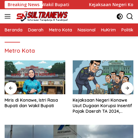
Langsung
 Rasa Bupati dan Wakil Bupati
Breaking News
Kejaksaan Negeri Konawe U
ke
konten
Beranda
Daerah
Metro Kota
Nasional
HuKrim
Politik
Metro Kota
Rasa
Kejaksaan Negeri Konawe
Aktivitas Pembalakan L
ti
Usut Dugaan Korupsi Insentif
Desa Pinole Marak, Ap
Pajak Daerah TA 2024,
Penegak Hukum Dides
Sejumlah Pihak Mulai
Segera Bertindak
Diperiksa