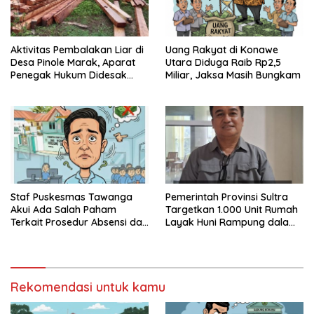
Aktivitas Pembalakan Liar di
Uang Rakyat di Konawe
Desa Pinole Marak, Aparat
Utara Diduga Raib Rp2,5
Penegak Hukum Didesak
Miliar, Jaksa Masih Bungkam
Segera Bertindak
Staf Puskesmas Tawanga
Pemerintah Provinsi Sultra
Akui Ada Salah Paham
Targetkan 1.000 Unit Rumah
Terkait Prosedur Absensi dan
Layak Huni Rampung dalam
Dana BPJS Kesehatan
Enam Bulan
Rekomendasi untuk kamu