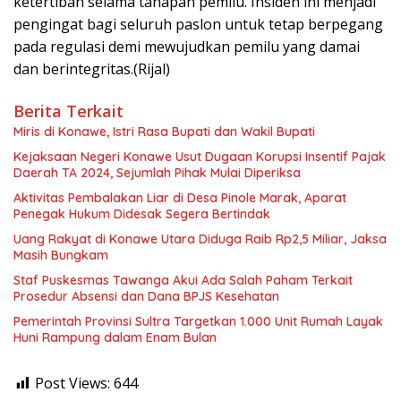
ketertiban selama tahapan pemilu. Insiden ini menjadi
pengingat bagi seluruh paslon untuk tetap berpegang
pada regulasi demi mewujudkan pemilu yang damai
dan berintegritas.(Rijal)
Berita Terkait
Miris di Konawe, Istri Rasa Bupati dan Wakil Bupati
Kejaksaan Negeri Konawe Usut Dugaan Korupsi Insentif Pajak
Daerah TA 2024, Sejumlah Pihak Mulai Diperiksa
Aktivitas Pembalakan Liar di Desa Pinole Marak, Aparat
Penegak Hukum Didesak Segera Bertindak
Uang Rakyat di Konawe Utara Diduga Raib Rp2,5 Miliar, Jaksa
Masih Bungkam
Staf Puskesmas Tawanga Akui Ada Salah Paham Terkait
Prosedur Absensi dan Dana BPJS Kesehatan
Pemerintah Provinsi Sultra Targetkan 1.000 Unit Rumah Layak
Huni Rampung dalam Enam Bulan
Post Views:
644