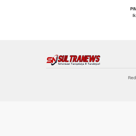
PI
Ik
Red