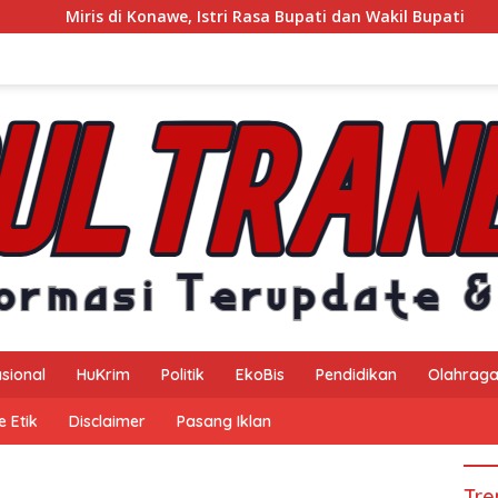
Miris di Konawe, Istri Rasa Bupati dan Wakil Bupati
sional
HuKrim
Politik
EkoBis
Pendidikan
Olahrag
 Etik
Disclaimer
Pasang Iklan
Tre