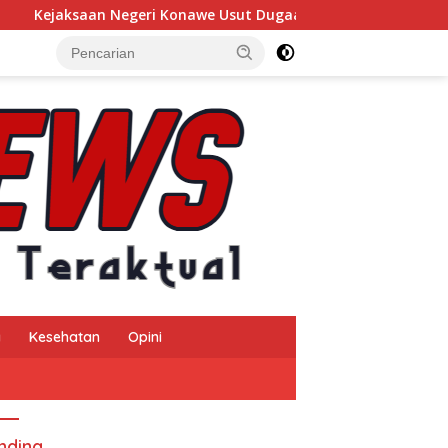
Kejaksaan Negeri Konawe Usut Dugaan Korupsi Insentif Pajak
a
Kesehatan
Opini
nding