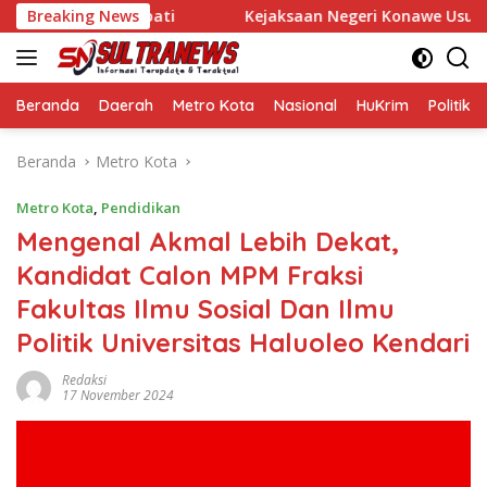
Langsung
an Wakil Bupati
Breaking News
Kejaksaan Negeri Konawe Usut Dugaan Ko
ke
konten
Beranda
Daerah
Metro Kota
Nasional
HuKrim
Politik
Beranda
Metro Kota
Metro Kota
,
Pendidikan
Mengenal Akmal Lebih Dekat,
Kandidat Calon MPM Fraksi
Fakultas Ilmu Sosial Dan Ilmu
Politik Universitas Haluoleo Kendari
Redaksi
17 November 2024