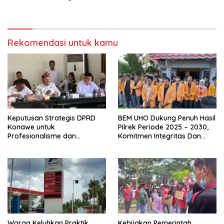
Nasional
Kemendagri Copot PJ Bupati
Busel
Rekomendasi untuk kamu
Keputusan Strategis DPRD
BEM UHO Dukung Penuh Hasil
Konawe untuk
Pilrek Periode 2025 – 2030,
Profesionalisme dan
Komitmen Integritas Dan
Kesejahteraan Guru
Transparansi
Warga Keluhkan Praktik
Kebijakan Pemerintah