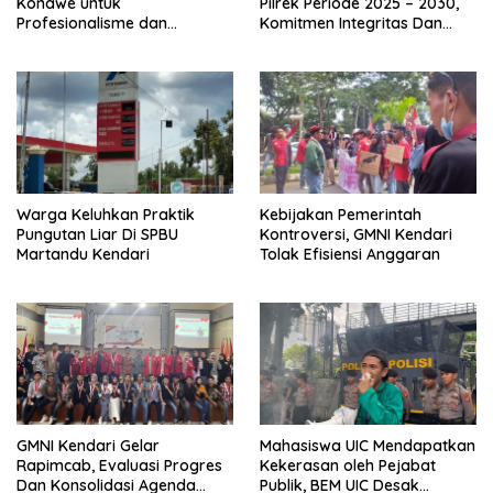
Konawe untuk
Pilrek Periode 2025 – 2030,
Profesionalisme dan
Komitmen Integritas Dan
Kesejahteraan Guru
Transparansi
Warga Keluhkan Praktik
Kebijakan Pemerintah
Pungutan Liar Di SPBU
Kontroversi, GMNI Kendari
Martandu Kendari
Tolak Efisiensi Anggaran
GMNI Kendari Gelar
Mahasiswa UIC Mendapatkan
Rapimcab, Evaluasi Progres
Kekerasan oleh Pejabat
Dan Konsolidasi Agenda
Publik, BEM UIC Desak