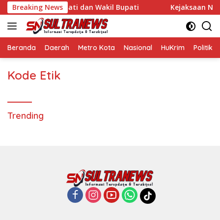
Langsung
nawe, Istri Rasa Bupati dan Wakil Bupati
Breaking News
Kejaksaan Nege
ke
konten
Beranda
Daerah
Metro Kota
Nasional
HuKrim
Politik
Kode Etik
Trending