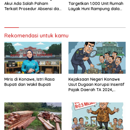
Akui Ada Salah Paham
Targetkan 1.000 Unit Rumah
Terkait Prosedur Absensi dan
Layak Huni Rampung dalam
Dana BPJS Kesehatan
Enam Bulan
Rekomendasi untuk kamu
Miris di Konawe, Istri Rasa
Kejaksaan Negeri Konawe
Bupati dan Wakil Bupati
Usut Dugaan Korupsi Insentif
Pajak Daerah TA 2024,
Sejumlah Pihak Mulai
Diperiksa