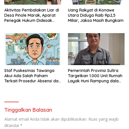
Aktivitas Pembalakan Liar di
Uang Rakyat di Konawe
Desa Pinole Marak, Aparat
Utara Diduga Raib Rp2,5
Penegak Hukum Didesak
Miliar, Jaksa Masih Bungkam
Segera Bertindak
Staf Puskesmas Tawanga
Pemerintah Provinsi Sultra
Akui Ada Salah Paham
Targetkan 1.000 Unit Rumah
Terkait Prosedur Absensi dan
Layak Huni Rampung dalam
Dana BPJS Kesehatan
Enam Bulan
Tinggalkan Balasan
Alamat email Anda tidak akan dipublikasikan.
Ruas yang wajib
ditandai
*