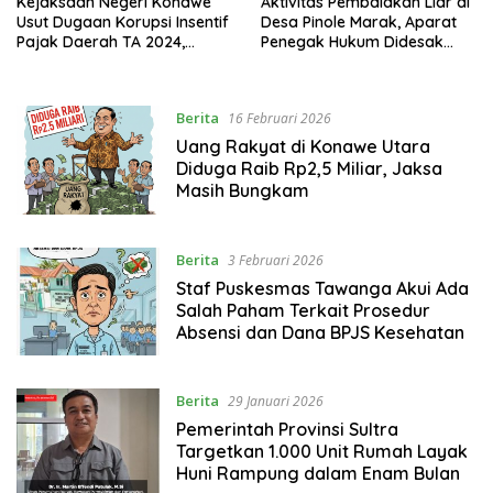
Kejaksaan Negeri Konawe
Aktivitas Pembalakan Liar di
Usut Dugaan Korupsi Insentif
Desa Pinole Marak, Aparat
Pajak Daerah TA 2024,
Penegak Hukum Didesak
Sejumlah Pihak Mulai
Segera Bertindak
Diperiksa
Berita
16 Februari 2026
Uang Rakyat di Konawe Utara
Diduga Raib Rp2,5 Miliar, Jaksa
Masih Bungkam
Berita
3 Februari 2026
Staf Puskesmas Tawanga Akui Ada
Salah Paham Terkait Prosedur
Absensi dan Dana BPJS Kesehatan
Berita
29 Januari 2026
Pemerintah Provinsi Sultra
Targetkan 1.000 Unit Rumah Layak
Huni Rampung dalam Enam Bulan