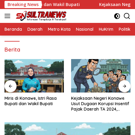
Langsung
 Istri Rasa Bupati dan Wakil Bupati
Breaking News
Kejaksaan Negeri Ko
ke
konten
Beranda
Daerah
Metro Kota
Nasional
HuKrim
Politik
Berita
Miris di Konawe, Istri Rasa
Kejaksaan Negeri Konawe
Bupati dan Wakil Bupati
Usut Dugaan Korupsi Insentif
Pajak Daerah TA 2024,
Sejumlah Pihak Mulai
Diperiksa