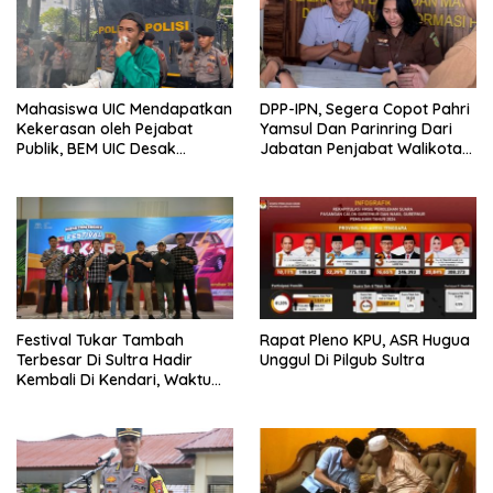
Mahasiswa UIC Mendapatkan
DPP-IPN, Segera Copot Pahri
Kekerasan oleh Pejabat
Yamsul Dan Parinring Dari
Publik, BEM UIC Desak
Jabatan Penjabat Walikota
Kemendagri Copot PJ Bupati
Kendari Dan Penjabat Bupati
Busel
Muna Barat.
Festival Tukar Tambah
Rapat Pleno KPU, ASR Hugua
Terbesar Di Sultra Hadir
Unggul Di Pilgub Sultra
Kembali Di Kendari, Waktu
Yang Tepat Beli Mobil