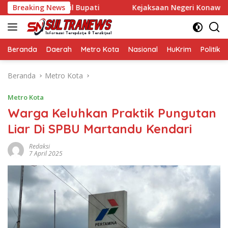
Langsung
ti dan Wakil Bupati
Breaking News
Kejaksaan Negeri Konawe Usut Dugaa
ke
konten
Beranda
Daerah
Metro Kota
Nasional
HuKrim
Politik
Beranda
Metro Kota
Metro Kota
Warga Keluhkan Praktik Pungutan
Liar Di SPBU Martandu Kendari
Redaksi
7 April 2025