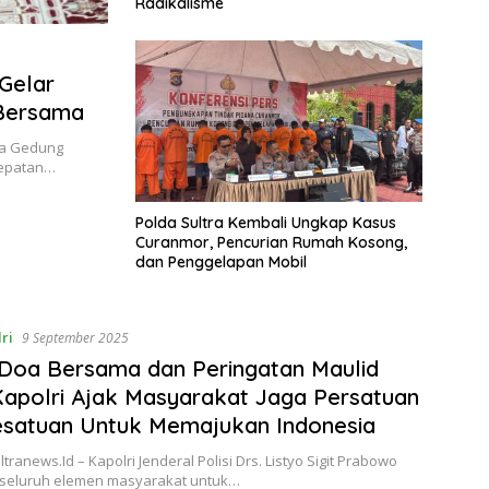
Radikalisme
Gelar
 Bersama
iga Gedung
rtepatan…
Polda Sultra Kembali Ungkap Kasus
Curanmor, Pencurian Rumah Kosong,
dan Penggelapan Mobil
ri
9 September 2025
 Doa Bersama dan Peringatan Maulid
Kapolri Ajak Masyarakat Jaga Persatuan
esatuan Untuk Memajukan Indonesia
ltranews.Id – Kapolri Jenderal Polisi Drs. Listyo Sigit Prabowo
seluruh elemen masyarakat untuk…