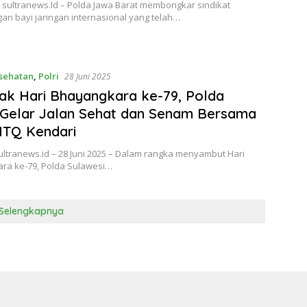
sultranews.Id – Polda Jawa Barat membongkar sindikat
n bayi jaringan internasional yang telah…
sehatan
,
Polri
28 Juni 2025
k Hari Bhayangkara ke-79, Polda
 Gelar Jalan Sehat dan Senam Bersama
MTQ Kendari
ultranews.id – 28 Juni 2025 – Dalam rangka menyambut Hari
ra ke-79, Polda Sulawesi…
Selengkapnya