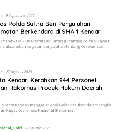
ri
9 September 2025
tas Polda Sultra Beri Penyuluhan
matan Berkendara di SMA 1 Kendari
ultranews.id – Direktorat Lalu Lintas (Ditlantas) Polda Sulawesi
melaksanakan kegiatan penyuluhan tentang Keselamatan,…
ri
27 Agustus 2025
ta Kendari Kerahkan 944 Personel
an Rakornas Produk Hukum Daerah
 Polresta Kendari menggelar Apel Gelar Pasukan dalam rangka
n Rapat Koordinasi Nasional (Rakornas)…
sional
,
Polri
27 Agustus 2025