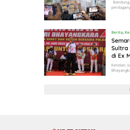
Bandung, 
perdaganga
Berita
,
Ke
Semara
Sultra
di Ex 
Kendari, s
Bhayangka