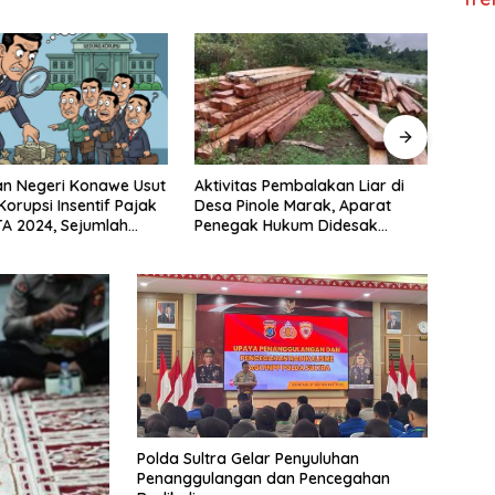
s Pembalakan Liar di
Uang Rakyat di Konawe Utara
Aktiv
ole Marak, Aparat
Diduga Raib Rp2,5 Miliar, Jaksa
di L
 Hukum Didesak
Masih Bungkam
Kelu
ertindak
Perta
Polda Sultra Gelar Penyuluhan
Penanggulangan dan Pencegahan