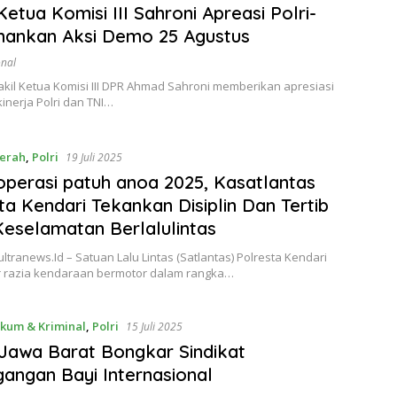
Ketua Komisi III Sahroni Apreasi Polri-
mankan Aksi Demo 25 Agustus
onal
akil Ketua Komisi III DPR Ahmad Sahroni memberikan apresiasi
inerja Polri dan TNI…
erah
,
Polri
19 Juli 2025
operasi patuh anoa 2025, Kasatlantas
ta Kendari Tekankan Disiplin Dan Tertib
eselamatan Berlalulintas
ultranews.Id – Satuan Lalu Lintas (Satlantas) Polresta Kendari
 razia kendaraan bermotor dalam rangka…
kum & Kriminal
,
Polri
15 Juli 2025
Jawa Barat Bongkar Sindikat
angan Bayi Internasional