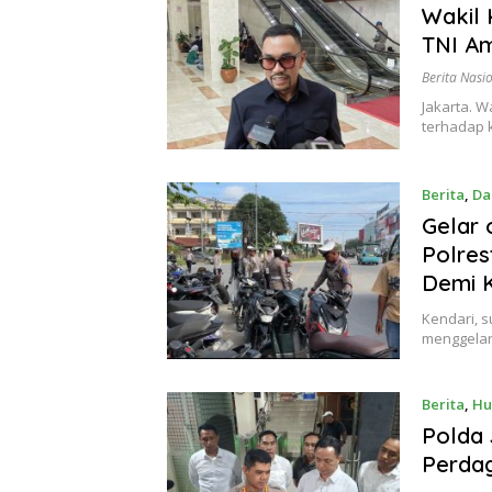
Wakil 
TNI A
Berita Nasi
Jakarta. W
terhadap k
Berita
,
Da
Gelar 
Polres
Demi K
Kendari, s
menggelar
Berita
,
Hu
Polda 
Perdag