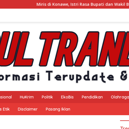
Miris di Konawe, Istri Rasa Bupati dan Wakil Bupati
sional
HuKrim
Politik
EkoBis
Pendidikan
Olahrag
 Etik
Disclaimer
Pasang Iklan
Tre