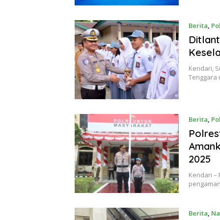
Berita
,
Pol
Ditlan
Kesela
Kendari, S
Tenggara 
Berita
,
Pol
Polres
Amank
2025
Kendari –
pengamana
Berita
,
Na