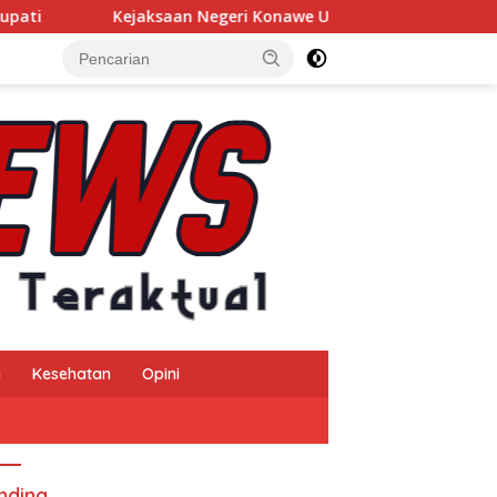
Kejaksaan Negeri Konawe Usut Dugaan Korupsi Insentif Pajak 
a
Kesehatan
Opini
nding