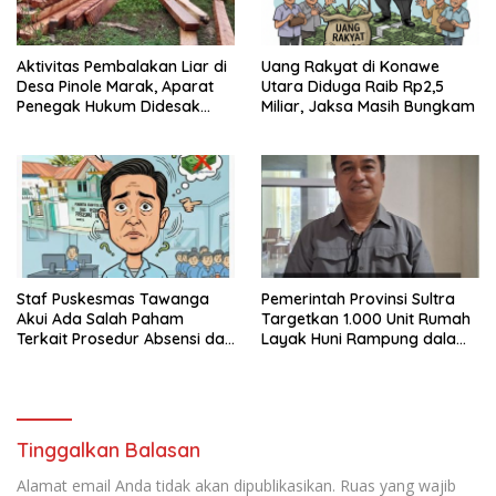
Aktivitas Pembalakan Liar di
Uang Rakyat di Konawe
Desa Pinole Marak, Aparat
Utara Diduga Raib Rp2,5
Penegak Hukum Didesak
Miliar, Jaksa Masih Bungkam
Segera Bertindak
Staf Puskesmas Tawanga
Pemerintah Provinsi Sultra
Akui Ada Salah Paham
Targetkan 1.000 Unit Rumah
Terkait Prosedur Absensi dan
Layak Huni Rampung dalam
Dana BPJS Kesehatan
Enam Bulan
Tinggalkan Balasan
Alamat email Anda tidak akan dipublikasikan.
Ruas yang wajib