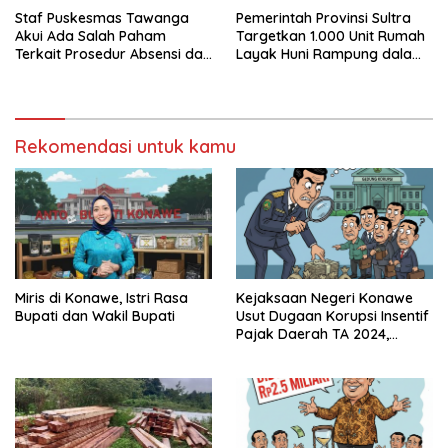
Staf Puskesmas Tawanga
Pemerintah Provinsi Sultra
Akui Ada Salah Paham
Targetkan 1.000 Unit Rumah
Terkait Prosedur Absensi dan
Layak Huni Rampung dalam
Dana BPJS Kesehatan
Enam Bulan
Rekomendasi untuk kamu
Miris di Konawe, Istri Rasa
Kejaksaan Negeri Konawe
Bupati dan Wakil Bupati
Usut Dugaan Korupsi Insentif
Pajak Daerah TA 2024,
Sejumlah Pihak Mulai
Diperiksa