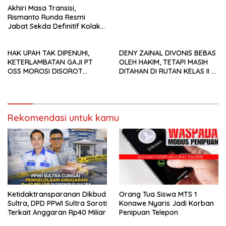
Akhiri Masa Transisi,
Rismanto Runda Resmi
Jabat Sekda Definitif Kolaka
Timur
HAK UPAH TAK DIPENUHI,
DENY ZAINAL DIVONIS BEBAS
KETERLAMBATAN GAJI PT
OLEH HAKIM, TETAPI MASIH
OSS MOROSI DISOROT
DITAHAN DI RUTAN KELAS II A
SECARA HUKUM
KENDARI
Rekomendasi untuk kamu
Ketidaktransparanan Dikbud
Orang Tua Siswa MTS 1
Sultra, DPD PPWI Sultra Soroti
Konawe Nyaris Jadi Korban
Terkait Anggaran Rp40 Miliar
Penipuan Telepon