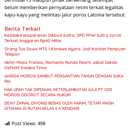
berinisial YS maupun pihak berwenang setempat
belum memberikan pernyataan resmi terkait legalitas
kayu-kayu yang melintasi jalur poros Latoma tersebut.
Berita Terkait
Ketidaktransparanan Dikbud Sultra, DPD PPWI Sultra Soroti
Terkait Anggaran Rp40 Miliar
Orang Tua Siswa MTS 1 Konawe Nyaris Jadi Korban Penipuan
Telepon
Akhiri Masa Transisi, Rismanto Runda Resmi Jabat Sekda
Definitif Kolaka Timur
WARGA MOROSI SAMBUT PERGANTIAN TAHUN DENGAN SUKA
RIA
HAK UPAH TAK DIPENUHI, KETERLAMBATAN GAJI PT OSS
MOROSI DISOROT SECARA HUKUM
DENY ZAINAL DIVONIS BEBAS OLEH HAKIM, TETAPI MASIH
DITAHAN DI RUTAN KELAS II A KENDARI
Post Views:
498