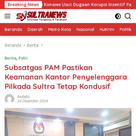
Langsung
ksaan Negeri Konawe Usut Dugaan Korupsi Insentif Pajak Daerah
Breaking News
ke
konten
Beranda
Daerah
Metro Kota
Nasional
HuKrim
Politik
Beranda
Berita
Berita
,
Polri
Subsatgas PAM Pastikan
Keamanan Kantor Penyelenggara
Pilkada Sultra Tetap Kondusif
Redaksi
24 Desember 2024