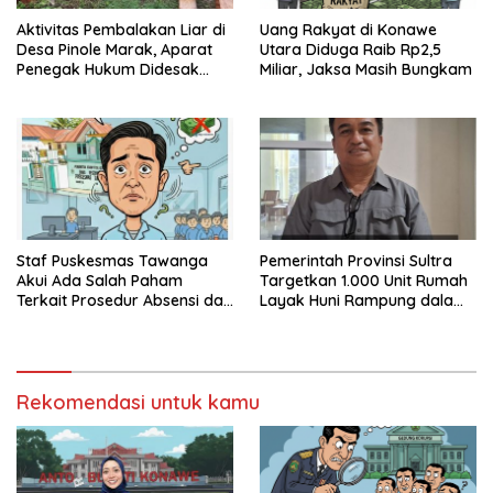
Aktivitas Pembalakan Liar di
Uang Rakyat di Konawe
Desa Pinole Marak, Aparat
Utara Diduga Raib Rp2,5
Penegak Hukum Didesak
Miliar, Jaksa Masih Bungkam
Segera Bertindak
Staf Puskesmas Tawanga
Pemerintah Provinsi Sultra
Akui Ada Salah Paham
Targetkan 1.000 Unit Rumah
Terkait Prosedur Absensi dan
Layak Huni Rampung dalam
Dana BPJS Kesehatan
Enam Bulan
Rekomendasi untuk kamu