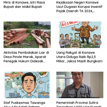
Miris di Konawe, Istri Rasa
Kejaksaan Negeri Konawe
Bupati dan Wakil Bupati
Usut Dugaan Korupsi Insentif
Pajak Daerah TA 2024,
Sejumlah Pihak Mulai
Diperiksa
Aktivitas Pembalakan Liar di
Uang Rakyat di Konawe
Desa Pinole Marak, Aparat
Utara Diduga Raib Rp2,5
Penegak Hukum Didesak
Miliar, Jaksa Masih Bungkam
Segera Bertindak
Staf Puskesmas Tawanga
Pemerintah Provinsi Sultra
Akui Ada Salah Paham
Targetkan 1.000 Unit Rumah