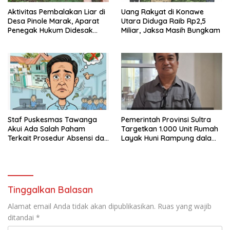
Aktivitas Pembalakan Liar di
Uang Rakyat di Konawe
Desa Pinole Marak, Aparat
Utara Diduga Raib Rp2,5
Penegak Hukum Didesak
Miliar, Jaksa Masih Bungkam
Segera Bertindak
Staf Puskesmas Tawanga
Pemerintah Provinsi Sultra
Akui Ada Salah Paham
Targetkan 1.000 Unit Rumah
Terkait Prosedur Absensi dan
Layak Huni Rampung dalam
Dana BPJS Kesehatan
Enam Bulan
Tinggalkan Balasan
Alamat email Anda tidak akan dipublikasikan.
Ruas yang wajib
ditandai
*