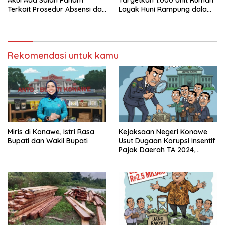
Terkait Prosedur Absensi dan
Layak Huni Rampung dalam
Dana BPJS Kesehatan
Enam Bulan
Rekomendasi untuk kamu
Miris di Konawe, Istri Rasa
Kejaksaan Negeri Konawe
Bupati dan Wakil Bupati
Usut Dugaan Korupsi Insentif
Pajak Daerah TA 2024,
Sejumlah Pihak Mulai
Diperiksa