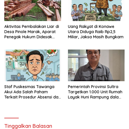
Aktivitas Pembalakan Liar di
Uang Rakyat di Konawe
Desa Pinole Marak, Aparat
Utara Diduga Raib Rp2,5
Penegak Hukum Didesak
Miliar, Jaksa Masih Bungkam
Segera Bertindak
Staf Puskesmas Tawanga
Pemerintah Provinsi Sultra
Akui Ada Salah Paham
Targetkan 1.000 Unit Rumah
Terkait Prosedur Absensi dan
Layak Huni Rampung dalam
Dana BPJS Kesehatan
Enam Bulan
Tinggalkan Balasan