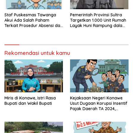
Staf Puskesmas Tawanga
Pemerintah Provinsi Sultra
Akui Ada Salah Paham
Targetkan 1.000 Unit Rumah
Terkait Prosedur Absensi dan
Layak Huni Rampung dalam
Dana BPJS Kesehatan
Enam Bulan
Rekomendasi untuk kamu
Miris di Konawe, Istri Rasa
Kejaksaan Negeri Konawe
Bupati dan Wakil Bupati
Usut Dugaan Korupsi Insentif
Pajak Daerah TA 2024,
Sejumlah Pihak Mulai
Diperiksa