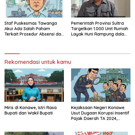
Staf Puskesmas Tawanga
Pemerintah Provinsi Sultra
Akui Ada Salah Paham
Targetkan 1.000 Unit Rumah
Terkait Prosedur Absensi dan
Layak Huni Rampung dalam
Dana BPJS Kesehatan
Enam Bulan
Rekomendasi untuk kamu
Miris di Konawe, Istri Rasa
Kejaksaan Negeri Konawe
Bupati dan Wakil Bupati
Usut Dugaan Korupsi Insentif
Pajak Daerah TA 2024,
Sejumlah Pihak Mulai
Diperiksa