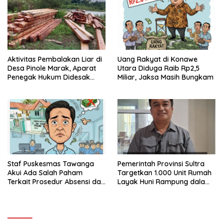
Aktivitas Pembalakan Liar di
Uang Rakyat di Konawe
Desa Pinole Marak, Aparat
Utara Diduga Raib Rp2,5
Penegak Hukum Didesak
Miliar, Jaksa Masih Bungkam
Segera Bertindak
Staf Puskesmas Tawanga
Pemerintah Provinsi Sultra
Akui Ada Salah Paham
Targetkan 1.000 Unit Rumah
Terkait Prosedur Absensi dan
Layak Huni Rampung dalam
Dana BPJS Kesehatan
Enam Bulan