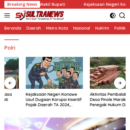
Langsung
i Rasa Bupati dan Wakil Bupati
Breaking News
Kejaksaan Negeri Konawe 
ke
konten
Beranda
Daerah
Metro Kota
Nasional
HuKrim
Politik
Polri
Kejaksaan Negeri Konawe
Aktivitas Pembalakan Liar di
Usut Dugaan Korupsi Insentif
Desa Pinole Marak, Aparat
Pajak Daerah TA 2024,
Penegak Hukum Didesak
Sejumlah Pihak Mulai
Segera Bertindak
Diperiksa