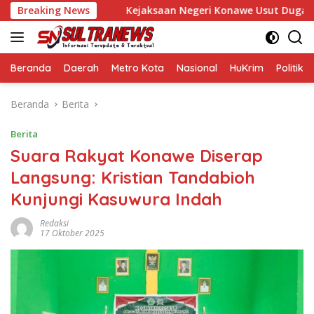
Langsung
il Bupati
Breaking News
Kejaksaan Negeri Konawe Usut Dugaan Korupsi
ke
konten
Beranda
Daerah
Metro Kota
Nasional
HuKrim
Politik
Beranda
Berita
Berita
Suara Rakyat Konawe Diserap
Langsung: Kristian Tandabioh
Kunjungi Kasuwura Indah
Redaksi
17 Oktober 2025