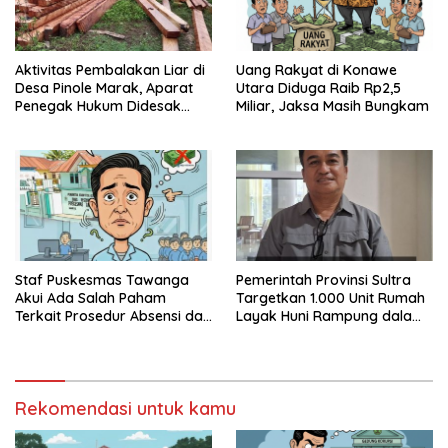
Aktivitas Pembalakan Liar di
Uang Rakyat di Konawe
Desa Pinole Marak, Aparat
Utara Diduga Raib Rp2,5
Penegak Hukum Didesak
Miliar, Jaksa Masih Bungkam
Segera Bertindak
Staf Puskesmas Tawanga
Pemerintah Provinsi Sultra
Akui Ada Salah Paham
Targetkan 1.000 Unit Rumah
Terkait Prosedur Absensi dan
Layak Huni Rampung dalam
Dana BPJS Kesehatan
Enam Bulan
Rekomendasi untuk kamu