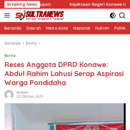
Langsung
dan Wakil Bupati
Breaking News
Kejaksaan Negeri Konawe Usut Dugaan K
ke
konten
Beranda
Daerah
Metro Kota
Nasional
HuKrim
Politik
Beranda
Berita
Berita
Reses Anggota DPRD Konawe:
Abdul Rahim Lahusi Serap Aspirasi
Warga Pondidaha
Redaksi
22 Oktober 2025