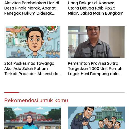
Aktivitas Pembalakan Liar di
Uang Rakyat di Konawe
Desa Pinole Marak, Aparat
Utara Diduga Raib Rp2,5
Penegak Hukum Didesak
Miliar, Jaksa Masih Bungkam
Segera Bertindak
Staf Puskesmas Tawanga
Pemerintah Provinsi Sultra
Akui Ada Salah Paham
Targetkan 1.000 Unit Rumah
Terkait Prosedur Absensi dan
Layak Huni Rampung dalam
Dana BPJS Kesehatan
Enam Bulan
Rekomendasi untuk kamu