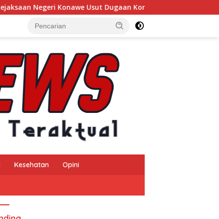
we Usut Dugaan Korupsi Insentif Pajak Daerah TA 2024, Sejuml
a
Kesehatan
Opini
nding