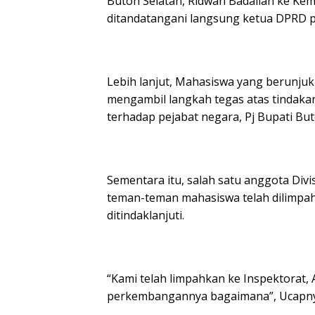
Buton Selatan, Ridwan Badallah ke Ke
ditandatangani langsung ketua DPRD pro
Lebih lanjut, Mahasiswa yang berunju
mengambil langkah tegas atas tindakan
terhadap pejabat negara, Pj Bupati But
Sementara itu, salah satu anggota D
teman-teman mahasiswa telah dilimpa
ditindaklanjuti.
“Kami telah limpahkan ke Inspektorat
perkembangannya bagaimana”, Ucapny