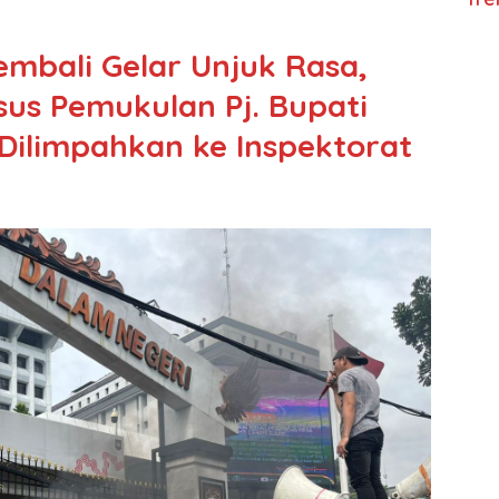
mbali Gelar Unjuk Rasa,
us Pemukulan Pj. Bupati
Dilimpahkan ke Inspektorat