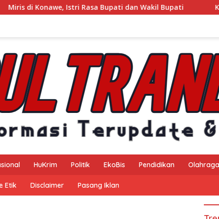
stri Rasa Bupati dan Wakil Bupati
Kejaksaan Negeri Kona
sional
HuKrim
Politik
EkoBis
Pendidikan
Olahrag
 Etik
Disclaimer
Pasang Iklan
Tre