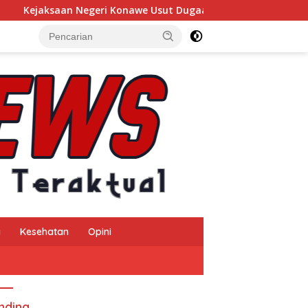
i Konawe Usut Dugaan Korupsi Insentif Pajak Daerah TA 2024, 
a
Kesehatan
Opini
nding