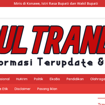
awe, Istri Rasa Bupati dan Wakil Bupati
Kejaksaan Neger
sional
HuKrim
Politik
EkoBis
Pendidikan
Olahrag
 Etik
Disclaimer
Pasang Iklan
Tre