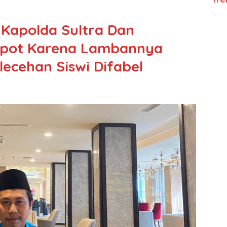
 Kapolda Sultra Dan
opot Karena Lambannya
ecehan Siswi Difabel