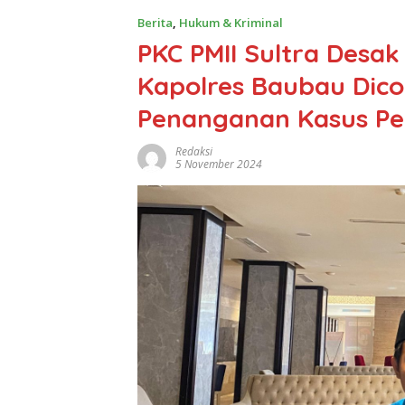
Berita
,
Hukum & Kriminal
PKC PMII Sultra Desak
Kapolres Baubau Dic
Penanganan Kasus Pel
Redaksi
5 November 2024