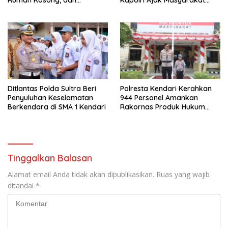
Penggelapan Mobil
Jaga Persatuan dan
Kesatuan Untuk Memajukan
Indonesia
Ditlantas Polda Sultra Beri
Polresta Kendari Kerahkan
Penyuluhan Keselamatan
944 Personel Amankan
Berkendara di SMA 1 Kendari
Rakornas Produk Hukum
Daerah 2025
Tinggalkan Balasan
Alamat email Anda tidak akan dipublikasikan.
Ruas yang wajib
ditandai
*