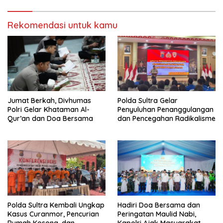
Rekomendasi untuk kamu
Jumat Berkah, Divhumas
Polda Sultra Gelar
Polri Gelar Khataman Al-
Penyuluhan Penanggulangan
Qur’an dan Doa Bersama
dan Pencegahan Radikalisme
Polda Sultra Kembali Ungkap
Hadiri Doa Bersama dan
Kasus Curanmor, Pencurian
Peringatan Maulid Nabi,
Rumah Kosong, dan
Kapolri Ajak Masyarakat