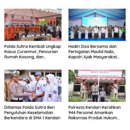
Polda Sultra Kembali Ungkap
Hadiri Doa Bersama dan
Kasus Curanmor, Pencurian
Peringatan Maulid Nabi,
Rumah Kosong, dan
Kapolri Ajak Masyarakat
Penggelapan Mobil
Jaga Persatuan dan
Kesatuan Untuk Memajukan
Indonesia
Ditlantas Polda Sultra Beri
Polresta Kendari Kerahkan
Penyuluhan Keselamatan
944 Personel Amankan
Berkendara di SMA 1 Kendari
Rakornas Produk Hukum
Daerah 2025