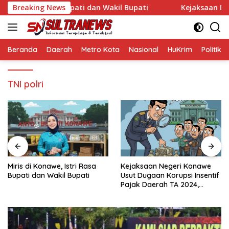
Langsung
awe, Istri Rasa Bupati dan Wakil Bupati
Breaking News
Kejaksaan Nege
ke
konten
Beranda
Daerah
Metro Kota
Nasional
HuKrim
Politik
TNI polri
Miris di Konawe, Istri Rasa
Kejaksaan Negeri Konawe
Bupati dan Wakil Bupati
Usut Dugaan Korupsi Insentif
Pajak Daerah TA 2024,
Sejumlah Pihak Mulai
Diperiksa