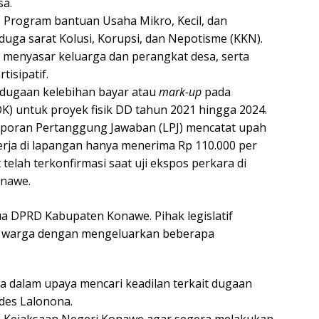
sa.
:
Program bantuan Usaha Mikro, Kecil, dan
ga sarat Kolusi, Korupsi, dan Nepotisme (KKN).
 menyasar keluarga dan perangkat desa, serta
tisipatif.
dugaan kelebihan bayar atau
mark-up
pada
K) untuk proyek fisik DD tahun 2021 hingga 2024.
aporan Pertanggung Jawaban (LPJ) mencatat upah
erja di lapangan hanya menerima Rp 110.000 per
 telah terkonfirmasi saat uji ekspos perkara di
onawe.
ua DPRD Kabupaten Konawe. Pihak legislatif
an warga dengan mengeluarkan beberapa
dalam upaya mencari keadilan terkait dugaan
des Lalonona.