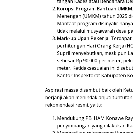
tangan Kades atau Bendahara De
Korupsi Program Bantuan UMKM
Menengah (UMKM) tahun 2025 didu
Manfaat program disinyalir hanya
tidak melalui musyawarah desa par
Mark-up Upah Pekerja:
Terdapat 
perhitungan Hari Orang Kerja (HO
Supril menyebutkan, meskipun L
sebesar Rp 90.000 per meter, pek
meter. Ketidaksesuaian ini disebut
Kantor Inspektorat Kabupaten K
Aspirasi massa disambut baik oleh Ket
berjanji akan menindaklanjuti tuntut
rekomendasi resmi, yaitu:
Mendukung PB. HAM Konawe Raya 
penyimpangan yang dilakukan Ka