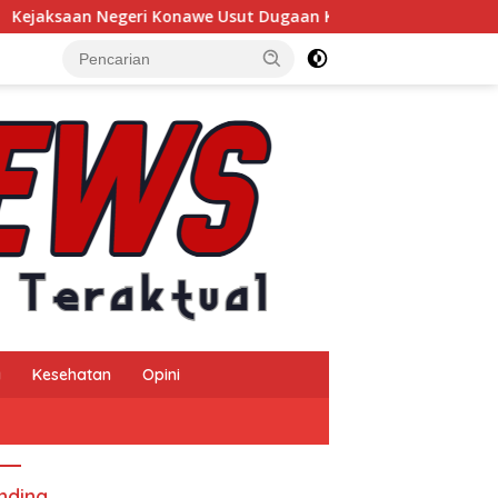
Usut Dugaan Korupsi Insentif Pajak Daerah TA 2024, Sejumlah P
a
Kesehatan
Opini
nding