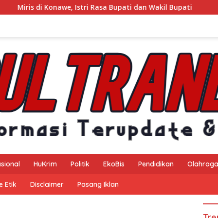
 Rasa Bupati dan Wakil Bupati
Kejaksaan Negeri Konawe 
sional
HuKrim
Politik
EkoBis
Pendidikan
Olahrag
 Etik
Disclaimer
Pasang Iklan
Tre