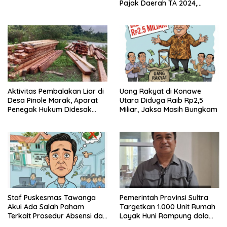
Pajak Daerah TA 2024,
Sejumlah Pihak Mulai
Diperiksa
Aktivitas Pembalakan Liar di
Uang Rakyat di Konawe
Desa Pinole Marak, Aparat
Utara Diduga Raib Rp2,5
Penegak Hukum Didesak
Miliar, Jaksa Masih Bungkam
Segera Bertindak
Staf Puskesmas Tawanga
Pemerintah Provinsi Sultra
Akui Ada Salah Paham
Targetkan 1.000 Unit Rumah
Terkait Prosedur Absensi dan
Layak Huni Rampung dalam
Dana BPJS Kesehatan
Enam Bulan