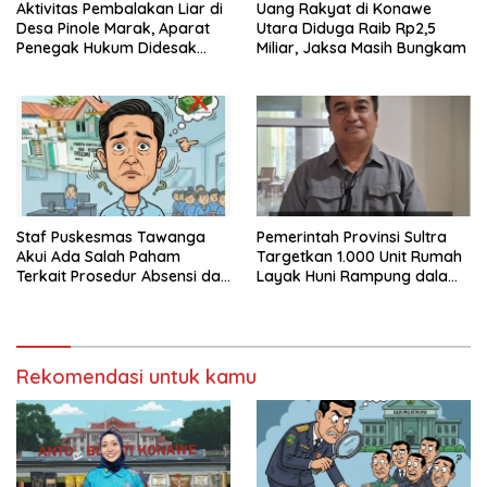
Aktivitas Pembalakan Liar di
Uang Rakyat di Konawe
Desa Pinole Marak, Aparat
Utara Diduga Raib Rp2,5
Penegak Hukum Didesak
Miliar, Jaksa Masih Bungkam
Segera Bertindak
Staf Puskesmas Tawanga
Pemerintah Provinsi Sultra
Akui Ada Salah Paham
Targetkan 1.000 Unit Rumah
Terkait Prosedur Absensi dan
Layak Huni Rampung dalam
Dana BPJS Kesehatan
Enam Bulan
Rekomendasi untuk kamu