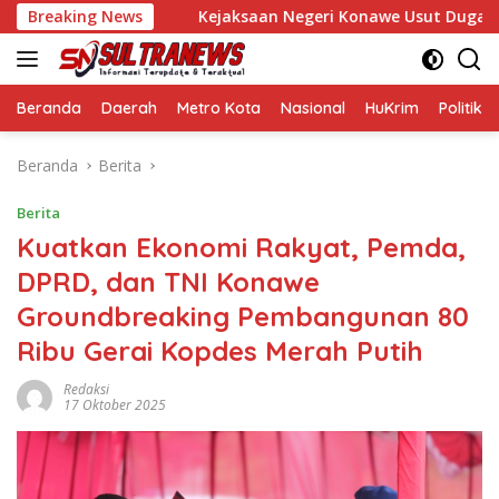
Langsung
 Bupati
Breaking News
Kejaksaan Negeri Konawe Usut Dugaan Korupsi I
ke
konten
Beranda
Daerah
Metro Kota
Nasional
HuKrim
Politik
Beranda
Berita
Berita
Kuatkan Ekonomi Rakyat, Pemda,
DPRD, dan TNI Konawe
Groundbreaking Pembangunan 80
Ribu Gerai Kopdes Merah Putih
Redaksi
17 Oktober 2025