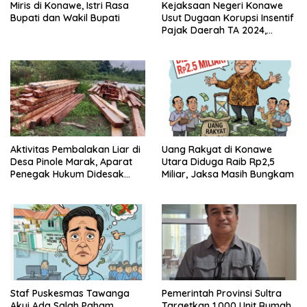
Miris di Konawe, Istri Rasa
Kejaksaan Negeri Konawe
Bupati dan Wakil Bupati
Usut Dugaan Korupsi Insentif
Pajak Daerah TA 2024,
Sejumlah Pihak Mulai
Diperiksa
Aktivitas Pembalakan Liar di
Uang Rakyat di Konawe
Desa Pinole Marak, Aparat
Utara Diduga Raib Rp2,5
Penegak Hukum Didesak
Miliar, Jaksa Masih Bungkam
Segera Bertindak
Staf Puskesmas Tawanga
Pemerintah Provinsi Sultra
Akui Ada Salah Paham
Targetkan 1.000 Unit Rumah