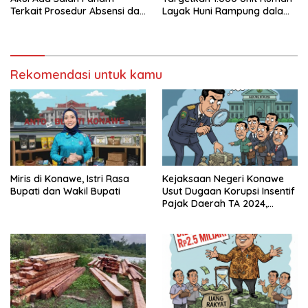
Terkait Prosedur Absensi dan
Layak Huni Rampung dalam
Dana BPJS Kesehatan
Enam Bulan
Rekomendasi untuk kamu
Miris di Konawe, Istri Rasa
Kejaksaan Negeri Konawe
Bupati dan Wakil Bupati
Usut Dugaan Korupsi Insentif
Pajak Daerah TA 2024,
Sejumlah Pihak Mulai
Diperiksa