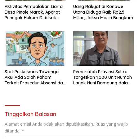
Aktivitas Pembalakan Liar di
Uang Rakyat di Konawe
Desa Pinole Marak, Aparat
Utara Diduga Raib Rp2,5
Penegak Hukum Didesak
Miliar, Jaksa Masih Bungkam
Segera Bertindak
Staf Puskesmas Tawanga
Pemerintah Provinsi Sultra
Akui Ada Salah Paham
Targetkan 1.000 Unit Rumah
Terkait Prosedur Absensi dan
Layak Huni Rampung dalam
Dana BPJS Kesehatan
Enam Bulan
Tinggalkan Balasan
Alamat email Anda tidak akan dipublikasikan.
Ruas yang wajib
ditandai
*