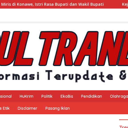
Istri Rasa Bupati dan Wakil Bupati
Kejaksaan Negeri Ko
sional
HuKrim
Politik
EkoBis
Pendidikan
Olahrag
 Etik
Disclaimer
Pasang Iklan
Tre