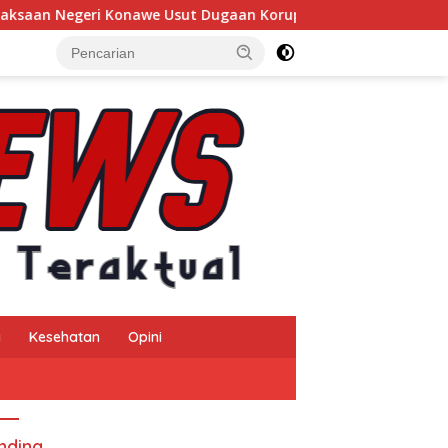
nawe Usut Dugaan Korupsi Insentif Pajak Daerah TA 2024, Sejum
a
Kesehatan
Opini
nding