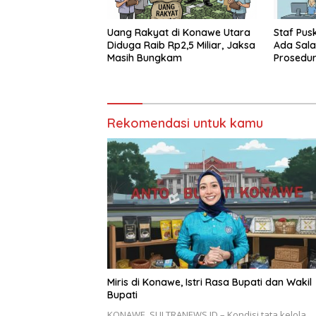
Uang Rakyat di Konawe Utara
Staf Pu
Diduga Raib Rp2,5 Miliar, Jaksa
Ada Sala
Masih Bungkam
Prosedur
BPJS Ke
Rekomendasi untuk kamu
Miris di Konawe, Istri Rasa Bupati dan Wakil
Bupati
KONAWE, SULTRANEWS.ID – Kondisi tata kelola