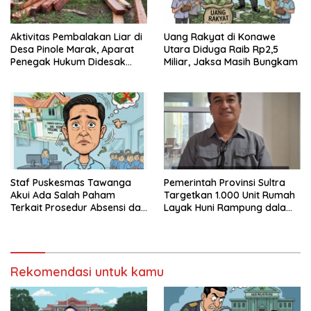
Aktivitas Pembalakan Liar di
Uang Rakyat di Konawe
Desa Pinole Marak, Aparat
Utara Diduga Raib Rp2,5
Penegak Hukum Didesak
Miliar, Jaksa Masih Bungkam
Segera Bertindak
Staf Puskesmas Tawanga
Pemerintah Provinsi Sultra
Akui Ada Salah Paham
Targetkan 1.000 Unit Rumah
Terkait Prosedur Absensi dan
Layak Huni Rampung dalam
Dana BPJS Kesehatan
Enam Bulan
Rekomendasi untuk kamu