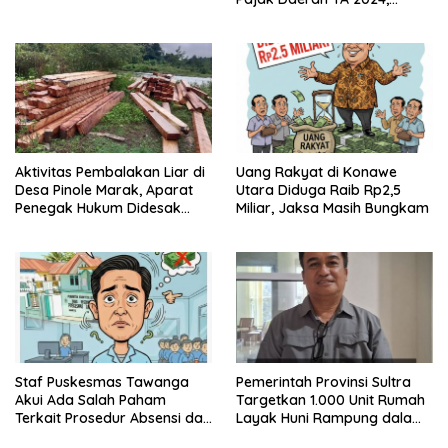
Sejumlah Pihak Mulai
Diperiksa
Aktivitas Pembalakan Liar di
Uang Rakyat di Konawe
Desa Pinole Marak, Aparat
Utara Diduga Raib Rp2,5
Penegak Hukum Didesak
Miliar, Jaksa Masih Bungkam
Segera Bertindak
Staf Puskesmas Tawanga
Pemerintah Provinsi Sultra
Akui Ada Salah Paham
Targetkan 1.000 Unit Rumah
Terkait Prosedur Absensi dan
Layak Huni Rampung dalam
Dana BPJS Kesehatan
Enam Bulan