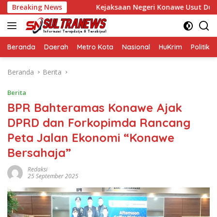
Langsung
akil Bupati
Breaking News
Kejaksaan Negeri Konawe Usut Dugaan Korups
ke
konten
Beranda
Daerah
Metro Kota
Nasional
HuKrim
Politik
Beranda
Berita
Berita
BPR Bahteramas Konawe Ajak
DPRD dan Forkopimda Rancang
Peta Jalan Ekonomi “Konawe
Bersahaja”
Redaksi
25 September 2025