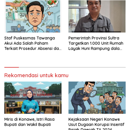
Staf Puskesmas Tawanga
Pemerintah Provinsi Sultra
Akui Ada Salah Paham
Targetkan 1.000 Unit Rumah
Terkait Prosedur Absensi dan
Layak Huni Rampung dalam
Dana BPJS Kesehatan
Enam Bulan
Rekomendasi untuk kamu
Miris di Konawe, Istri Rasa
Kejaksaan Negeri Konawe
Bupati dan Wakil Bupati
Usut Dugaan Korupsi Insentif
Pajak Daerah TA 2024,