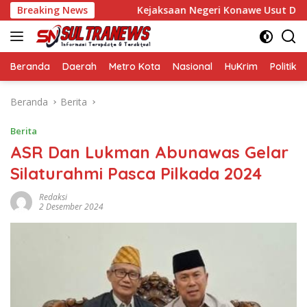
Langsung
Wakil Bupati
Breaking News
Kejaksaan Negeri Konawe Usut Dugaan Koru
ke
konten
Beranda
Daerah
Metro Kota
Nasional
HuKrim
Politik
Beranda
Berita
Berita
ASR Dan Lukman Abunawas Gelar
Silaturahmi Pasca Pilkada 2024
Redaksi
2 Desember 2024