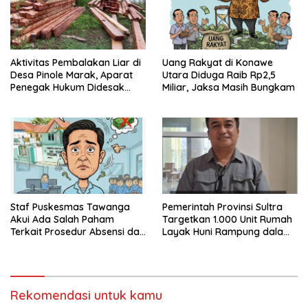
Aktivitas Pembalakan Liar di
Uang Rakyat di Konawe
Desa Pinole Marak, Aparat
Utara Diduga Raib Rp2,5
Penegak Hukum Didesak
Miliar, Jaksa Masih Bungkam
Segera Bertindak
Staf Puskesmas Tawanga
Pemerintah Provinsi Sultra
Akui Ada Salah Paham
Targetkan 1.000 Unit Rumah
Terkait Prosedur Absensi dan
Layak Huni Rampung dalam
Dana BPJS Kesehatan
Enam Bulan
Rekomendasi untuk kamu