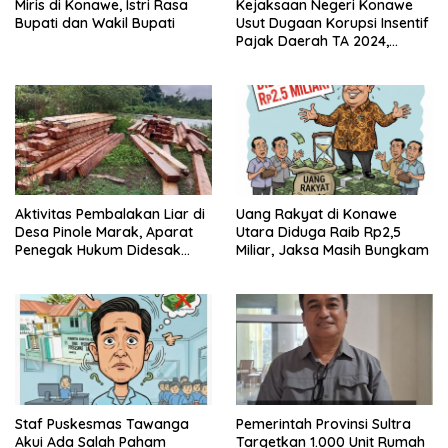
Miris di Konawe, Istri Rasa
Kejaksaan Negeri Konawe
Bupati dan Wakil Bupati
Usut Dugaan Korupsi Insentif
Pajak Daerah TA 2024,
Sejumlah Pihak Mulai
Diperiksa
Aktivitas Pembalakan Liar di
Uang Rakyat di Konawe
Desa Pinole Marak, Aparat
Utara Diduga Raib Rp2,5
Penegak Hukum Didesak
Miliar, Jaksa Masih Bungkam
Segera Bertindak
Staf Puskesmas Tawanga
Pemerintah Provinsi Sultra
Akui Ada Salah Paham
Targetkan 1.000 Unit Rumah