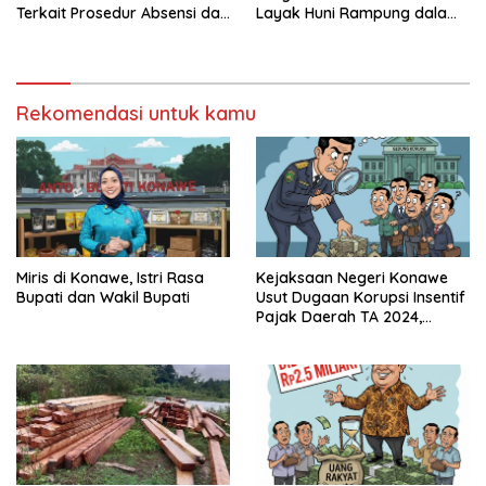
Terkait Prosedur Absensi dan
Layak Huni Rampung dalam
Dana BPJS Kesehatan
Enam Bulan
Rekomendasi untuk kamu
Miris di Konawe, Istri Rasa
Kejaksaan Negeri Konawe
Bupati dan Wakil Bupati
Usut Dugaan Korupsi Insentif
Pajak Daerah TA 2024,
Sejumlah Pihak Mulai
Diperiksa