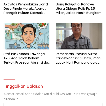
Aktivitas Pembalakan Liar di
Uang Rakyat di Konawe
Desa Pinole Marak, Aparat
Utara Diduga Raib Rp2,5
Penegak Hukum Didesak
Miliar, Jaksa Masih Bungkam
Segera Bertindak
Staf Puskesmas Tawanga
Pemerintah Provinsi Sultra
Akui Ada Salah Paham
Targetkan 1.000 Unit Rumah
Terkait Prosedur Absensi dan
Layak Huni Rampung dalam
Dana BPJS Kesehatan
Enam Bulan
Tinggalkan Balasan
Alamat email Anda tidak akan dipublikasikan.
Ruas yang wajib
ditandai
*