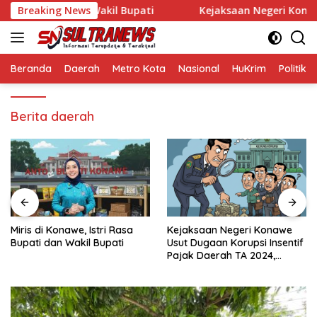
Langsung
Rasa Bupati dan Wakil Bupati
Breaking News
Kejaksaan Negeri Konawe U
ke
konten
Beranda
Daerah
Metro Kota
Nasional
HuKrim
Politik
Berita daerah
Miris di Konawe, Istri Rasa
Kejaksaan Negeri Konawe
Bupati dan Wakil Bupati
Usut Dugaan Korupsi Insentif
Pajak Daerah TA 2024,
Sejumlah Pihak Mulai
Diperiksa