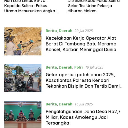
Hari Lalu Lintas ke-70.
Ditresnarkoba Polda Sultra
Kapolda Sultra : Fokus
Gelar Tes Urine Pekerja
Utama Menurunkan Angka
Hiburan Malam
Lakalantas
Berita
,
Daerah
20 Juli 2025
Kecelakaan Kerja Operator Alat
Berat Di Tambang Batu Moramo
Konsel, Korban Meninggal Dunia
Berita
,
Daerah
,
Polri
19 Juli 2025
Gelar operasi patuh anoa 2025,
Kasatlantas Polresta Kendari
Tekankan Disiplin Dan Tertib Demi
Keselamatan Berlalulintas
Berita
,
Daerah
16 Juli 2025
Penyalahgunaan Dana Desa Rp2,7
Miliar, Kades Amolengu Jadi
Tersangka