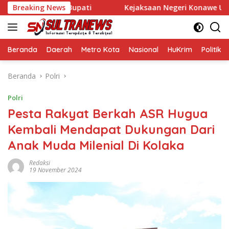
Langsung
i dan Wakil Bupati
Breaking News
Kejaksaan Negeri Konawe Usut Dugaan
ke
konten
Beranda
Daerah
Metro Kota
Nasional
HuKrim
Politik
Beranda
Polri
Polri
Pesta Rakyat Berkah ASR Hugua
Kembali Mendapat Dukungan Dari
Anak Muda Milenial Di Kolaka
Redaksi
19 November 2024