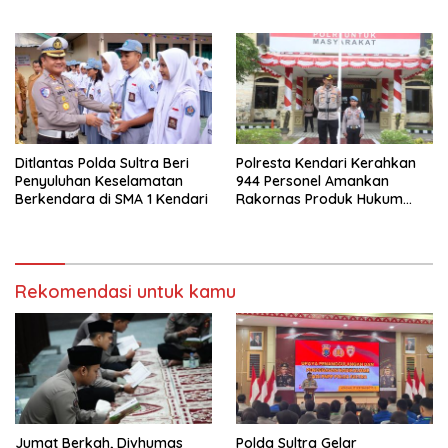
Penggelapan Mobil
Jaga Persatuan dan
Kesatuan Untuk Memajukan
Indonesia
Ditlantas Polda Sultra Beri
Polresta Kendari Kerahkan
Penyuluhan Keselamatan
944 Personel Amankan
Berkendara di SMA 1 Kendari
Rakornas Produk Hukum
Daerah 2025
Rekomendasi untuk kamu
Jumat Berkah, Divhumas
Polda Sultra Gelar