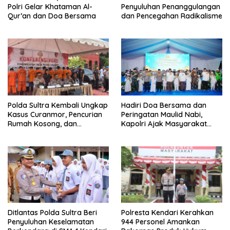
Polri Gelar Khataman Al-
Penyuluhan Penanggulangan
Qur’an dan Doa Bersama
dan Pencegahan Radikalisme
Polda Sultra Kembali Ungkap
Hadiri Doa Bersama dan
Kasus Curanmor, Pencurian
Peringatan Maulid Nabi,
Rumah Kosong, dan
Kapolri Ajak Masyarakat
Penggelapan Mobil
Jaga Persatuan dan
Kesatuan Untuk Memajukan
Indonesia
Ditlantas Polda Sultra Beri
Polresta Kendari Kerahkan
Penyuluhan Keselamatan
944 Personel Amankan