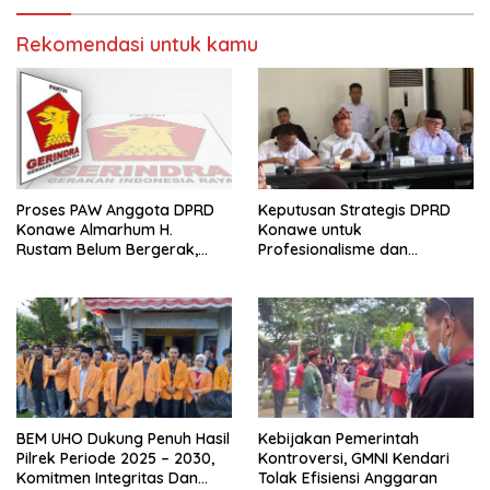
Rekomendasi untuk kamu
Proses PAW Anggota DPRD
Keputusan Strategis DPRD
Konawe Almarhum H.
Konawe untuk
Rustam Belum Bergerak,
Profesionalisme dan
Menunggu Usulan Gerindra
Kesejahteraan Guru
BEM UHO Dukung Penuh Hasil
Kebijakan Pemerintah
Pilrek Periode 2025 – 2030,
Kontroversi, GMNI Kendari
Komitmen Integritas Dan
Tolak Efisiensi Anggaran