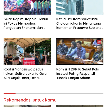
Gelar Rapim, Kapolri: Tahun
Ketua HMI Komisariat Ibnu
Ini Fokus Membahas
Chaldun jakarta Menantang
Penguatan Ekonomi dan
komitmen Prabowo Subianto
Pangan
Dalam Memberantas Korupsi
Koalisi Mahasiswa peduli
Komisi III DPR RI Sebut Polri
hukum Sultra Jakarta Gelar
Institusi Paling Responsif
Aksi Unjuk Rasa, Desak
Tindak Lanjuti Aduan
KEMENKUMHAM Copot
Masyarakat
Kalapas Kendari
Rekomendasi untuk kamu