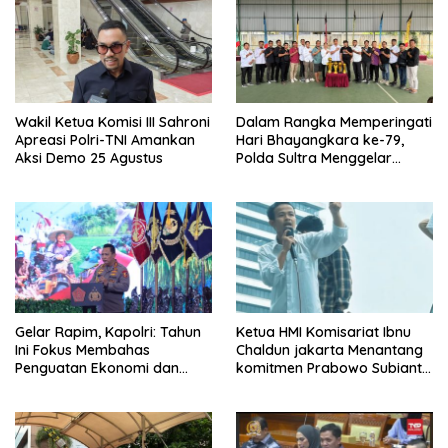
Wakil Ketua Komisi III Sahroni
Dalam Rangka Memperingati
Apreasi Polri-TNI Amankan
Hari Bhayangkara ke-79,
Aksi Demo 25 Agustus
Polda Sultra Menggelar
Kejuaraan Liga Mini Soccer
Untuk Umum
Gelar Rapim, Kapolri: Tahun
Ketua HMI Komisariat Ibnu
Ini Fokus Membahas
Chaldun jakarta Menantang
Penguatan Ekonomi dan
komitmen Prabowo Subianto
Pangan
Dalam Memberantas Korupsi