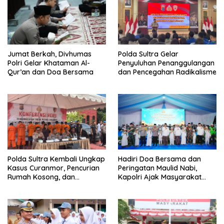
Jumat Berkah, Divhumas
Polda Sultra Gelar
Polri Gelar Khataman Al-
Penyuluhan Penanggulangan
Qur’an dan Doa Bersama
dan Pencegahan Radikalisme
Polda Sultra Kembali Ungkap
Hadiri Doa Bersama dan
Kasus Curanmor, Pencurian
Peringatan Maulid Nabi,
Rumah Kosong, dan
Kapolri Ajak Masyarakat
Penggelapan Mobil
Jaga Persatuan dan
Kesatuan Untuk Memajukan
Indonesia