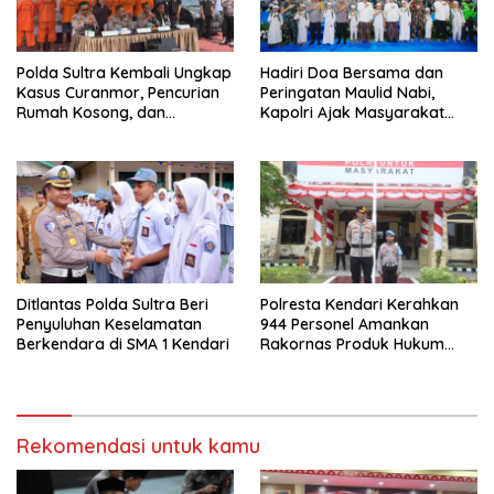
Polda Sultra Kembali Ungkap
Hadiri Doa Bersama dan
Kasus Curanmor, Pencurian
Peringatan Maulid Nabi,
Rumah Kosong, dan
Kapolri Ajak Masyarakat
Penggelapan Mobil
Jaga Persatuan dan
Kesatuan Untuk Memajukan
Indonesia
Ditlantas Polda Sultra Beri
Polresta Kendari Kerahkan
Penyuluhan Keselamatan
944 Personel Amankan
Berkendara di SMA 1 Kendari
Rakornas Produk Hukum
Daerah 2025
Rekomendasi untuk kamu