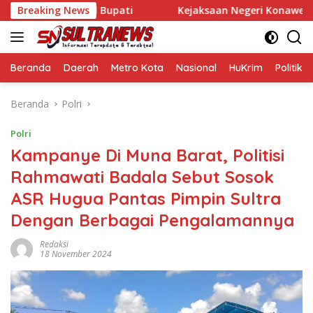
Langsung
ati dan Wakil Bupati
Breaking News
Kejaksaan Negeri Konawe Usut Duga
ke
konten
Beranda
Daerah
Metro Kota
Nasional
HuKrim
Politik
Beranda
Polri
Polri
Kampanye Di Muna Barat, Politisi
Rahmawati Badala Sebut Sosok
ASR Hugua Pantas Pimpin Sultra
Dengan Berbagai Pengalamannya
Redaksi
18 November 2024