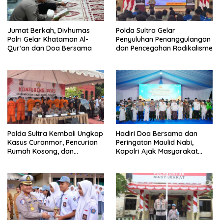
Jumat Berkah, Divhumas
Polda Sultra Gelar
Polri Gelar Khataman Al-
Penyuluhan Penanggulangan
Qur’an dan Doa Bersama
dan Pencegahan Radikalisme
Polda Sultra Kembali Ungkap
Hadiri Doa Bersama dan
Kasus Curanmor, Pencurian
Peringatan Maulid Nabi,
Rumah Kosong, dan
Kapolri Ajak Masyarakat
Penggelapan Mobil
Jaga Persatuan dan
Kesatuan Untuk Memajukan
Indonesia