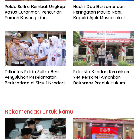
Polda Sultra Kembali Ungkap
Hadiri Doa Bersama dan
Kasus Curanmor, Pencurian
Peringatan Maulid Nabi,
Rumah Kosong, dan
Kapolri Ajak Masyarakat
Penggelapan Mobil
Jaga Persatuan dan
Kesatuan Untuk Memajukan
Indonesia
Ditlantas Polda Sultra Beri
Polresta Kendari Kerahkan
Penyuluhan Keselamatan
944 Personel Amankan
Berkendara di SMA 1 Kendari
Rakornas Produk Hukum
Daerah 2025
Rekomendasi untuk kamu