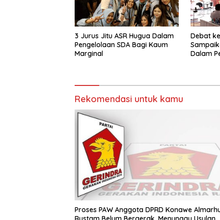
3 Jurus Jitu ASR Hugua Dalam
Debat ke
Pengelolaan SDA Bagi Kaum
Sampaik
Marginal
Dalam P
Lebih Ba
Kesejah
Sultra
Rekomendasi untuk kamu
Proses PAW Anggota DPRD Konawe Almarh
Rustam Belum Bergerak, Menunggu Usulan