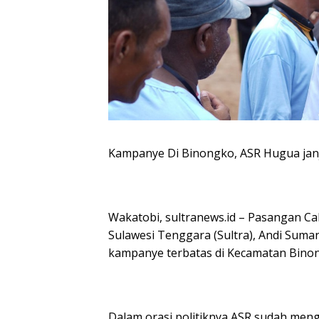
Kampanye Di Binongko, ASR Hugua janji 
Wakatobi, sultranews.id – Pasangan Ca
Sulawesi Tenggara (Sultra), Andi Sum
kampanye terbatas di Kecamatan Binon
Dalam orasi politiknya ASR sudah men