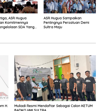
tiga, ASR Hugua
ASR Hugua Sampaikan
an Komitmennya
Pentingnya Persatuan Demi
engelolaan SDA Yang
Sultra Maju
ik Untuk
teraan Masyarakat
um H.
Muliadi Resmi Mendaftar Sebagai Calon KETUM
BADKO HMI SULTRA