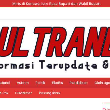
e, Istri Rasa Bupati dan Wakil Bupati
Kejaksaan Negeri 
sional
HuKrim
Politik
EkoBis
Pendidikan
Olahrag
 Etik
Disclaimer
Pasang Iklan
Tre