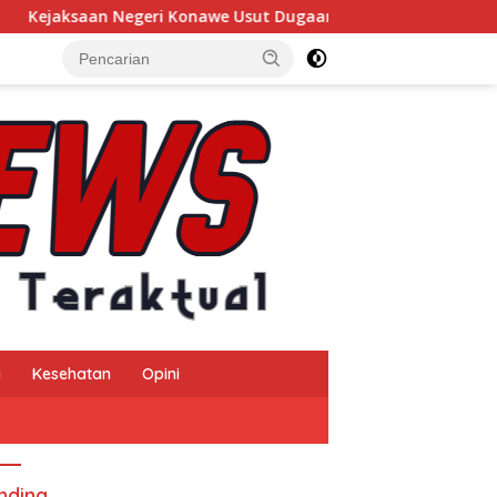
Konawe Usut Dugaan Korupsi Insentif Pajak Daerah TA 2024, Sej
a
Kesehatan
Opini
nding