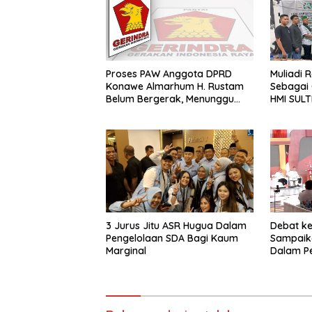
Proses PAW Anggota DPRD
Muliadi 
Konawe Almarhum H. Rustam
Sebagai
Belum Bergerak, Menunggu
HMI SUL
Usulan Gerindra
3 Jurus Jitu ASR Hugua Dalam
Debat ke
Pengelolaan SDA Bagi Kaum
Sampaik
Marginal
Dalam P
Lebih Ba
Kesejah
Sultra