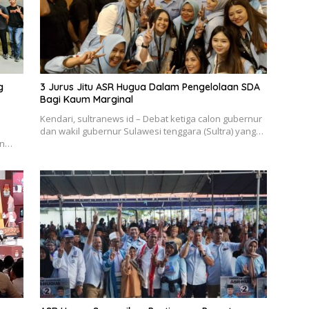
g
3 Jurus Jitu ASR Hugua Dalam Pengelolaan SDA
Bagi Kaum Marginal
Kendari, sultranews id – Debat ketiga calon gubernur
dan wakil gubernur Sulawesi tenggara (Sultra) yang…
en…