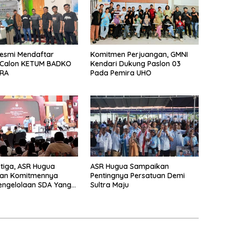
Resmi Mendaftar
Komitmen Perjuangan, GMNI
 Calon KETUM BADKO
Kendari Dukung Paslon 03
TRA
Pada Pemira UHO
tiga, ASR Hugua
ASR Hugua Sampaikan
an Komitmennya
Pentingnya Persatuan Demi
engelolaan SDA Yang
Sultra Maju
ik Untuk
teraan Masyarakat