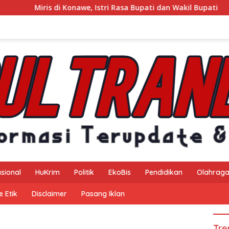
nawe, Istri Rasa Bupati dan Wakil Bupati
Kejaksaan Nege
sional
HuKrim
Politik
EkoBis
Pendidikan
Olahrag
 Etik
Disclaimer
Pasang Iklan
Tre