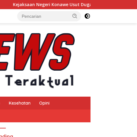
ri Konawe Usut Dugaan Korupsi Insentif Pajak Daerah TA 2024, 
a
Kesehatan
Opini
nding