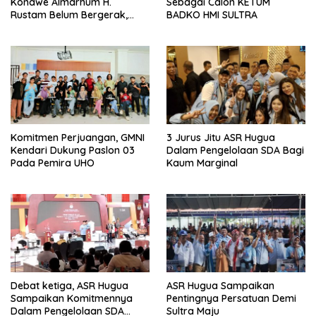
Konawe Almarhum H.
Sebagai Calon KETUM
Rustam Belum Bergerak,
BADKO HMI SULTRA
Menunggu Usulan Gerindra
Komitmen Perjuangan, GMNI
3 Jurus Jitu ASR Hugua
Kendari Dukung Paslon 03
Dalam Pengelolaan SDA Bagi
Pada Pemira UHO
Kaum Marginal
Debat ketiga, ASR Hugua
ASR Hugua Sampaikan
Sampaikan Komitmennya
Pentingnya Persatuan Demi
Dalam Pengelolaan SDA
Sultra Maju