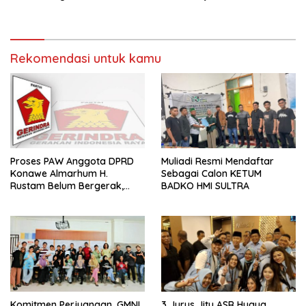
Yang Lebih Baik Untuk
Kesejahteraan Masyarakat
Sultra
Rekomendasi untuk kamu
Proses PAW Anggota DPRD
Muliadi Resmi Mendaftar
Konawe Almarhum H.
Sebagai Calon KETUM
Rustam Belum Bergerak,
BADKO HMI SULTRA
Menunggu Usulan Gerindra
Komitmen Perjuangan, GMNI
3 Jurus Jitu ASR Hugua