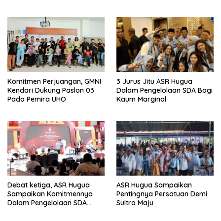
Menunggu Usulan Gerindra
Komitmen Perjuangan, GMNI
3 Jurus Jitu ASR Hugua
Kendari Dukung Paslon 03
Dalam Pengelolaan SDA Bagi
Pada Pemira UHO
Kaum Marginal
Debat ketiga, ASR Hugua
ASR Hugua Sampaikan
Sampaikan Komitmennya
Pentingnya Persatuan Demi
Dalam Pengelolaan SDA
Sultra Maju
Yang Lebih Baik Untuk
Kesejahteraan Masyarakat