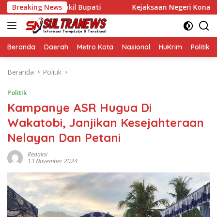
Langsung
Bupati dan Wakil Bupati
Breaking News
Kejaksaan Negeri Konawe Usut D
ke
konten
Beranda
Daerah
Metro Kota
Nasional
HuKrim
Politik
Beranda
Politik
Politik
Kampanye ASR Hugua Di
Wakatobi, Janjikan Kesejahteraan
Nelayan Dan Petani
Redaksi
13 November 2024