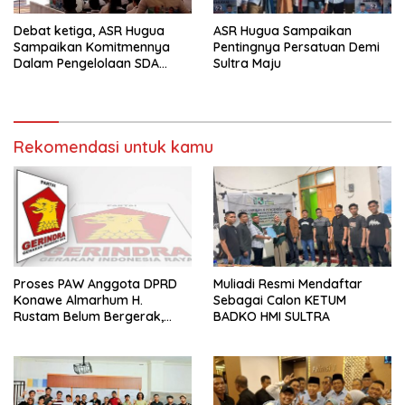
Debat ketiga, ASR Hugua
ASR Hugua Sampaikan
Sampaikan Komitmennya
Pentingnya Persatuan Demi
Dalam Pengelolaan SDA
Sultra Maju
Yang Lebih Baik Untuk
Kesejahteraan Masyarakat
Sultra
Rekomendasi untuk kamu
Proses PAW Anggota DPRD
Muliadi Resmi Mendaftar
Konawe Almarhum H.
Sebagai Calon KETUM
Rustam Belum Bergerak,
BADKO HMI SULTRA
Menunggu Usulan Gerindra