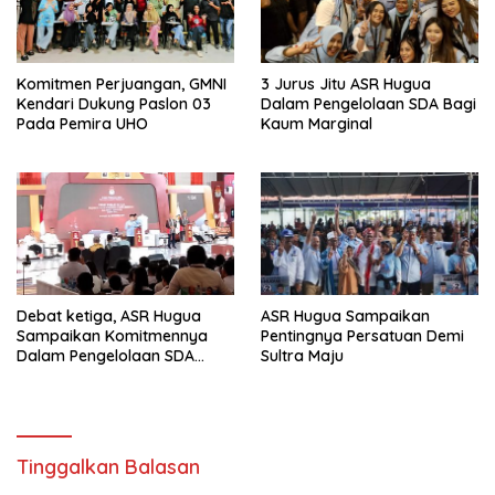
Komitmen Perjuangan, GMNI
3 Jurus Jitu ASR Hugua
Kendari Dukung Paslon 03
Dalam Pengelolaan SDA Bagi
Pada Pemira UHO
Kaum Marginal
Debat ketiga, ASR Hugua
ASR Hugua Sampaikan
Sampaikan Komitmennya
Pentingnya Persatuan Demi
Dalam Pengelolaan SDA
Sultra Maju
Yang Lebih Baik Untuk
Kesejahteraan Masyarakat
Sultra
Tinggalkan Balasan