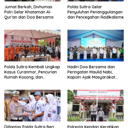
Jumat Berkah, Divhumas
Polda Sultra Gelar
Polri Gelar Khataman Al-
Penyuluhan Penanggulangan
Qur’an dan Doa Bersama
dan Pencegahan Radikalisme
Polda Sultra Kembali Ungkap
Hadiri Doa Bersama dan
Kasus Curanmor, Pencurian
Peringatan Maulid Nabi,
Rumah Kosong, dan
Kapolri Ajak Masyarakat
Penggelapan Mobil
Jaga Persatuan dan
Kesatuan Untuk Memajukan
Indonesia
Ditlantas Polda Sultra Beri
Polresta Kendari Kerahkan