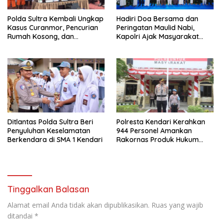
Polda Sultra Kembali Ungkap
Hadiri Doa Bersama dan
Kasus Curanmor, Pencurian
Peringatan Maulid Nabi,
Rumah Kosong, dan
Kapolri Ajak Masyarakat
Penggelapan Mobil
Jaga Persatuan dan
Kesatuan Untuk Memajukan
Indonesia
Ditlantas Polda Sultra Beri
Polresta Kendari Kerahkan
Penyuluhan Keselamatan
944 Personel Amankan
Berkendara di SMA 1 Kendari
Rakornas Produk Hukum
Daerah 2025
Tinggalkan Balasan
Alamat email Anda tidak akan dipublikasikan.
Ruas yang wajib
ditandai
*