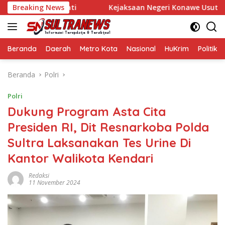
Langsung
dan Wakil Bupati
Breaking News
Kejaksaan Negeri Konawe Usut Dugaan K
ke
konten
Beranda
Daerah
Metro Kota
Nasional
HuKrim
Politik
Beranda
Polri
Polri
Dukung Program Asta Cita
Presiden RI, Dit Resnarkoba Polda
Sultra Laksanakan Tes Urine Di
Kantor Walikota Kendari
Redaksi
11 November 2024