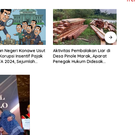
n Negeri Konawe Usut
Aktivitas Pembalakan Liar di
Uang
orupsi Insentif Pajak
Desa Pinole Marak, Aparat
Didug
A 2024, Sejumlah
Penegak Hukum Didesak
Masi
lai Diperiksa
Segera Bertindak