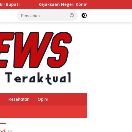
pati
Kejaksaan Negeri Konawe Usut Dugaan Korupsi Inse
a
Kesehatan
Opini
nding