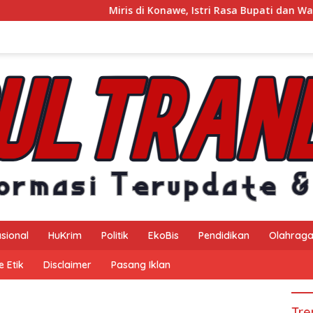
Miris di Konawe, Istri Rasa Bupati dan Wakil Bu
sional
HuKrim
Politik
EkoBis
Pendidikan
Olahrag
 Etik
Disclaimer
Pasang Iklan
Tre