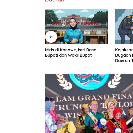
smas Tawanga Akui
Miris di Konawe, Istri Rasa
Kejaksaa
aham Terkait
Bupati dan Wakil Bupati
Dugaan K
sensi dan Dana
Daerah T
atan
Pihak Mu