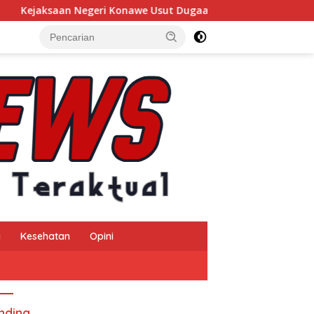
i Konawe Usut Dugaan Korupsi Insentif Pajak Daerah TA 2024, 
a
Kesehatan
Opini
nding