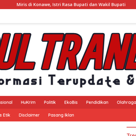
awe, Istri Rasa Bupati dan Wakil Bupati
Kejaksaan Neger
sional
HuKrim
Politik
EkoBis
Pendidikan
Olahrag
 Etik
Disclaimer
Pasang Iklan
Tre