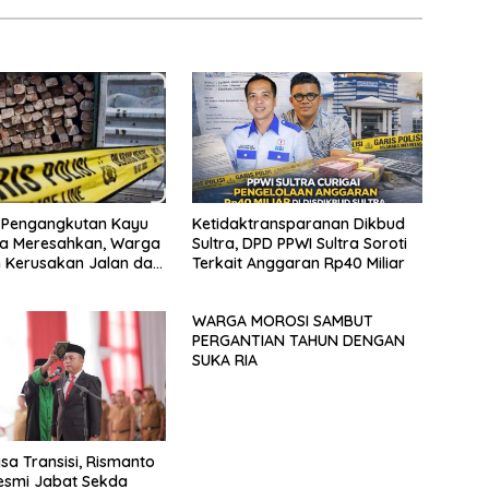
s Pengangkutan Kayu
Ketidaktransparanan Dikbud
ma Meresahkan, Warga
Sultra, DPD PPWI Sultra Soroti
 Kerusakan Jalan dan
Terkait Anggaran Rp40 Miliar
kan Legalitas
WARGA MOROSI SAMBUT
PERGANTIAN TAHUN DENGAN
SUKA RIA
asa Transisi, Rismanto
esmi Jabat Sekda