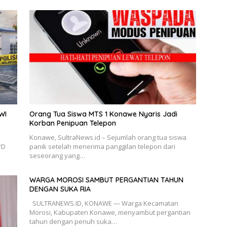
WI
Orang Tua Siswa MTS 1 Konawe Nyaris Jadi
Korban Penipuan Telepon
n
Konawe, SultraNews.id – Sejumlah orang tua siswa
PD
panik setelah menerima panggilan telepon dari
seseorang yang…
WARGA MOROSI SAMBUT PERGANTIAN TAHUN
DENGAN SUKA RIA
SULTRANEWS.ID, KONAWE — Warga Kecamatan
Morosi, Kabupaten Konawe, menyambut pergantian
tahun dengan penuh suka…