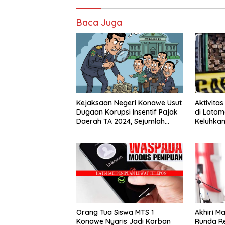
Baca Juga
Kejaksaan Negeri Konawe Usut
Aktivita
Dugaan Korupsi Insentif Pajak
di Lato
Daerah TA 2024, Sejumlah
Keluhkan
Pihak Mulai Diperiksa
Pertanya
Orang Tua Siswa MTS 1
Akhiri M
Konawe Nyaris Jadi Korban
Runda R