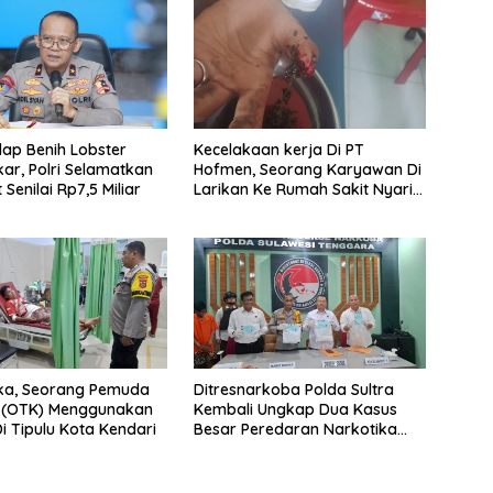
elap Benih Lobster
Kecelakaan kerja Di PT
ar, Polri Selamatkan
Hofmen, Seorang Karyawan Di
 Senilai Rp7,5 Miliar
Larikan Ke Rumah Sakit Nyaris
Jari Tangan Putus
uka, Seorang Pemuda
Ditresnarkoba Polda Sultra
s (OTK) Menggunakan
Kembali Ungkap Dua Kasus
i Tipulu Kota Kendari
Besar Peredaran Narkotika
Lintas Provinsi