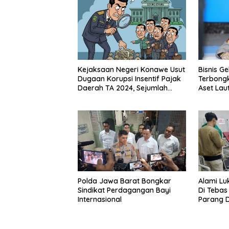
Kejaksaan Negeri Konawe Usut
Bisnis G
Dugaan Korupsi Insentif Pajak
Terbongk
Daerah TA 2024, Sejumlah
Aset Laut
Pihak Mulai Diperiksa
Polda Jawa Barat Bongkar
Alami L
Sindikat Perdagangan Bayi
Di Teba
Internasional
Parang D