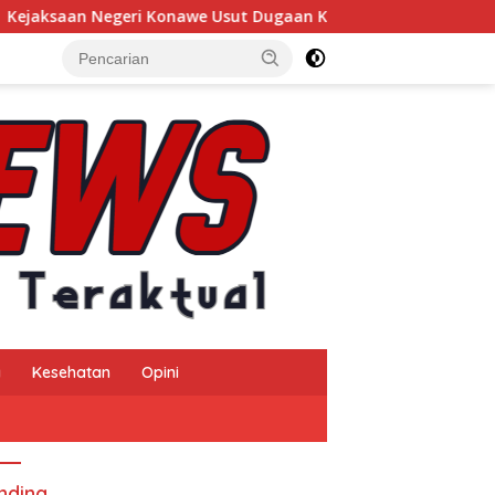
awe Usut Dugaan Korupsi Insentif Pajak Daerah TA 2024, Sejum
a
Kesehatan
Opini
nding