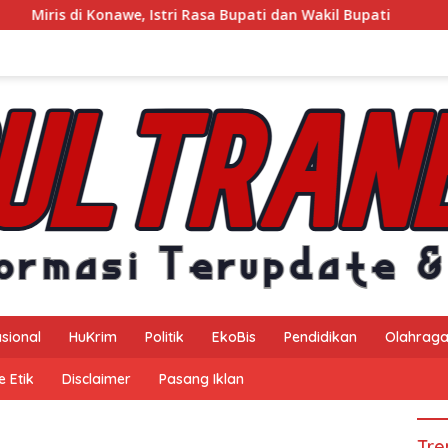
Istri Rasa Bupati dan Wakil Bupati
Kejaksaan Negeri Kon
sional
HuKrim
Politik
EkoBis
Pendidikan
Olahrag
 Etik
Disclaimer
Pasang Iklan
Tre